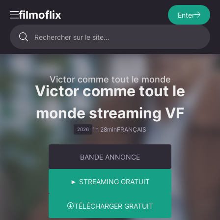
filmoflix
Enter
Victor comme tout le monde
Victor comme tout le
monde streaming VF
1h 28min
FRANÇAIS
2026
BANDE ANNONCE
► STREAMING GRATUIT
TÉLÉCHARGER GRATUIT