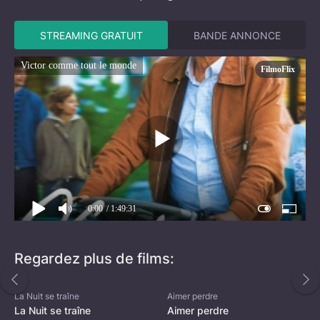
STREAMING GRATUIT
BANDE ANNONCE
Victor comme tout le monde
FilmoFlix
0:00
/ 1:49:31
Regardez plus de films:
La Nuit se traîne
Aimer perdre
La Nuit se traîne
Aimer perdre