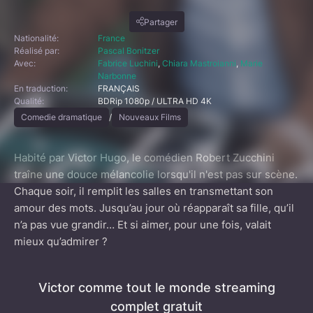
Partager
Nationalité:
France
Réalisé par:
Pascal Bonitzer
Avec:
Fabrice Luchini
,
Chiara Mastroianni
,
Marie
Narbonne
En traduction:
FRANÇAIS
Qualité:
BDRip 1080p / ULTRA HD 4K
Comedie dramatique
/
Nouveaux Films
Habité par Victor Hugo, le comédien Robert Zucchini
traîne une douce mélancolie lorsqu'il n'est pas sur scène.
Chaque soir, il remplit les salles en transmettant son
amour des mots. Jusqu’au jour où réapparaît sa fille, qu’il
n’a pas vue grandir… Et si aimer, pour une fois, valait
mieux qu’admirer ?
Victor comme tout le monde streaming
complet gratuit