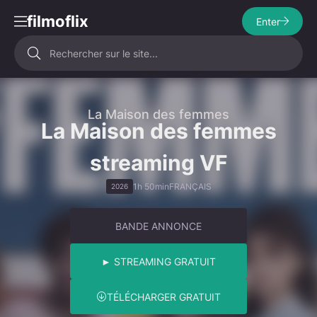
filmoflix
Enter
La Maison des femmes
La Maison des femmes
streaming VF
1h 50min
FRANÇAIS
2026
BANDE ANNONCE
► STREAMING GRATUIT
TÉLÉCHARGER GRATUIT