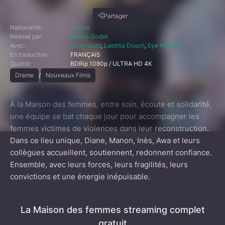
Partager
Nationalité:
France
Réalisé par:
Mélisa Godet
Avec:
Karin Viard
,
Laetitia Dosch
,
Eye Haïdara
En traduction:
FRANÇAIS
Qualité:
BDRip 1080p / ULTRA HD 4K
Drame
/
Nouveaux Films
À la Maison des femmes, entre soin, écoute et solidarité,
une équipe se bat chaque jour pour accompagner les
femmes victimes de violences dans leur reconstruction.
Dans ce lieu unique, Diane, Manon, Inès, Awa et leurs
collègues accueillent, soutiennent, redonnent confiance.
Ensemble, avec leurs forces, leurs fragilités, leurs
convictions et une énergie inépuisable.
La Maison des femmes streaming complet
gratuit