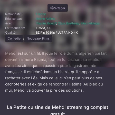
Partager
Nationalité:
France
Réalisé par:
Amine Adjina
Avec:
Younès Boucif
,
Clara Bretheau
,
Hiam Abbass
En traduction:
FRANÇAIS
Qualité:
BDRip 1080p / ULTRA HD 4K
Comedie
/
Nouveaux Films
Mehdi est sur un fil. Il joue le rôle du fils algérien parfait
devant sa mère Fatima, tout en lui cachant sa relation
avec Léa ainsi que sa passion pour la gastronomie
française. Il est chef dans un bistrot qu’il s’apprête à
racheter avec Léa. Mais celle-ci n’en peut plus de ses
cachoteries et exige de rencontrer Fatima. Au pied du
mur, Mehdi va trouver la pire des solutions.
La Petite cuisine de Mehdi streaming complet
gratuit