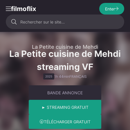
filmoflix
Enter
La Petite cuisine de Mehdi
La Petite cuisine de Mehdi
streaming VF
1h 44min
FRANÇAIS
2025
BANDE ANNONCE
► STREAMING GRATUIT
TÉLÉCHARGER GRATUIT