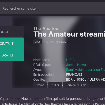
The Amateur
NONCE
The Amateur stream
1h 30min
FRANÇAIS
2025
GRATUIT
 GRATUIT
Nationalité:
U.S.A.
Réalisé par:
James Hawes
Avec:
Rami Malek
,
Laurence Fi
En traduction:
FRANÇAIS
Qualité:
BDRip 1080p / ULTRA H
Drame
/
Thriller
/
Nouveaux Films
sé par James Hawes, est un film qui suit le parcours d'un jeu
e artistique. Le film aborde des thèmes liés à la passion, à l'ambi