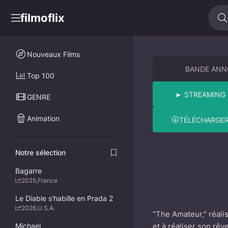
filmoflix
Nouveaux Films
BANDE AN
Top 100
► STREAMING 
GENRE
Animation
TÉLÉCHARGER
Notre sélection
Bagarre
2025
,
France
Le Diable s'habille en Prada 2
2026
,
U.S.A.
"The Amateur," réali
Michael
et à réaliser son rêv