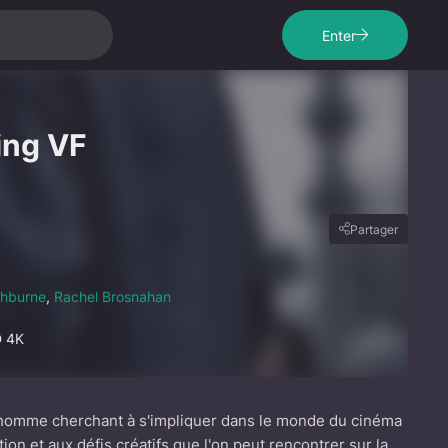
Enter
ing VF
Partager
shburne
,
Rachel Brosnahan
D 4K
ne homme cherchant à s'impliquer dans le monde du cinéma
tion et aux défis créatifs que l'on peut rencontrer sur la