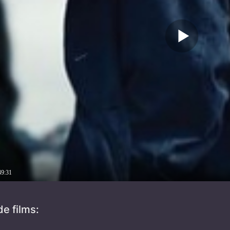
49:31
e films: