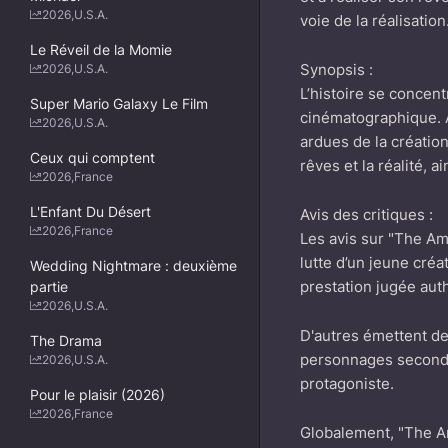
2026
,
U.S.A.
voie de la réalisation
Le Réveil de la Momie
Synopsis :
2026
,
U.S.A.
L’histoire se concent
Super Mario Galaxy Le Film
cinématographique. À
2026
,
U.S.A.
ardues de la créatio
Ceux qui comptent
rêves et la réalité, a
2026
,
France
L'Enfant Du Désert
Avis des critiques :
2026
,
France
Les avis sur "The Ama
lutte d’un jeune cré
Wedding Nightmare : deuxième
prestation jugée aut
partie
2026
,
U.S.A.
D'autres émettent de
The Drama
personnages secondai
2026
,
U.S.A.
protagoniste.
Pour le plaisir (2026)
2026
,
France
Globalement, "The Am